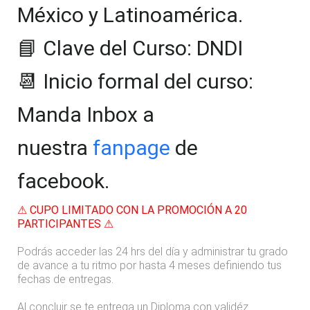
México y Latinoamérica.
📘
Clave del Curso: DNDI
📆
Inicio formal del curso:
Manda Inbox a
nuestra
fanpage
de
facebook.
⚠ CUPO LIMITADO CON LA PROMOCIÓN A 20
PARTICIPANTES ⚠
Podrás acceder las 24 hrs del día y administrar tu grado
de avance a tu ritmo por hasta 4 meses definiendo tus
fechas de entregas.
Al concluir se te entrega un Diploma con validéz