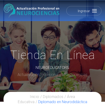
Ingresar
Tienda En Línea
NEUROEDUCATORS
Actualización Profesional en Neurociencias
Inicio
Diplomados
Área
Educativa
Diplomado en Neurodidáctica