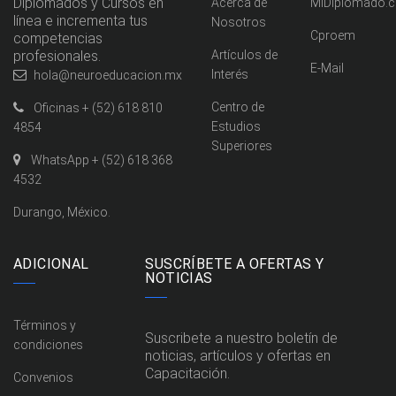
Diplomados y Cursos en
Acerca de
MiDiplomado.
línea e incrementa tus
Nosotros
Cproem
competencias
profesionales.
Artículos de
E-Mail
Interés
hola@neuroeducacion.mx
Centro de
Oficinas + (52) 618 810
Estudios
4854
Superiores
WhatsApp + (52) 618 368
4532
Durango, México.
ADICIONAL
SUSCRÍBETE A OFERTAS Y
NOTICIAS
Términos y
Suscribete a nuestro boletín de
condiciones
noticias, artículos y ofertas en
Capacitación.
Convenios