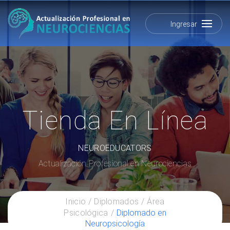
Ingresar
Tienda En Línea
NEUROEDUCATORS
Actualización Profesional en Neurociencias
Inicio
Diplomados
Área
Psicológica
Diplomado en
Neuropsicología