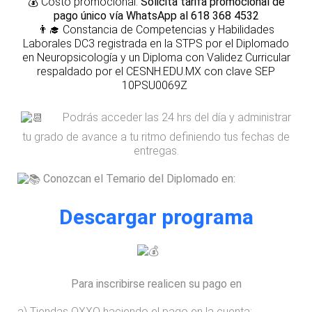
💰
Costo promocional:
Solicita tarifa promocional de
pago único vía WhatsApp al 618 368 4532
👨‍🎓
Constancia de Competencias y Habilidades
Laborales DC3 registrada en la STPS por el Diplomado
en Neuropsicología y un Diploma con Validez Curricular
respaldado por el CESNH.EDU.MX con clave SEP
10PSU0069Z
Podrás acceder las 24 hrs del día y administrar
tu grado de avance a tu ritmo definiendo tus fechas de
entregas.
Conozcan el Temario del Diplomado en:
Descargar programa
Para inscribirse realicen su pago en
a) Tiendas OXXO haciendo el pago en la cuenta: