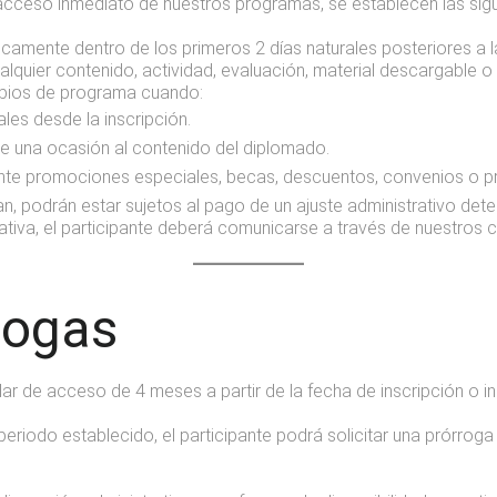
 acceso inmediato de nuestros programas, se establecen las sigui
nicamente dentro de los primeros 2 días naturales posteriores a 
quier contenido, actividad, evaluación, material descargable o
mbios de programa cuando:
les desde la inscripción.
e una ocasión al contenido del diplomado.
nte promociones especiales, becas, descuentos, convenios o pr
 podrán estar sujetos al pago de un ajuste administrativo de
rativa, el participante deberá comunicarse a través de nuestros c
rogas
r de acceso de 4 meses a partir de la fecha de inscripción o in
periodo establecido, el participante podrá solicitar una prórrog