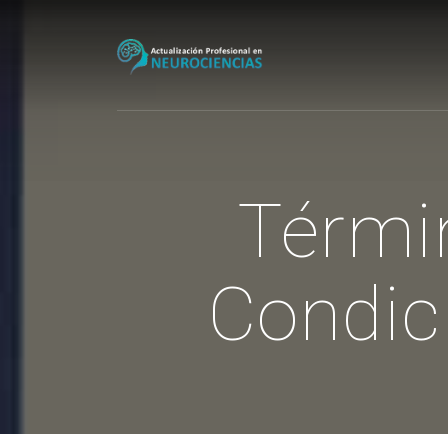
Térmi
Condic