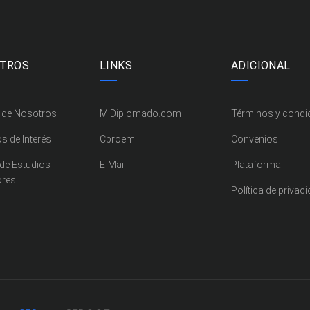
TROS
LINKS
ADICIONAL
 de Nosotros
MiDiplomado.com
Términos y condi
os de Interés
Cproem
Convenios
 de Estudios
E-Mail
Plataforma
ores
Política de privac