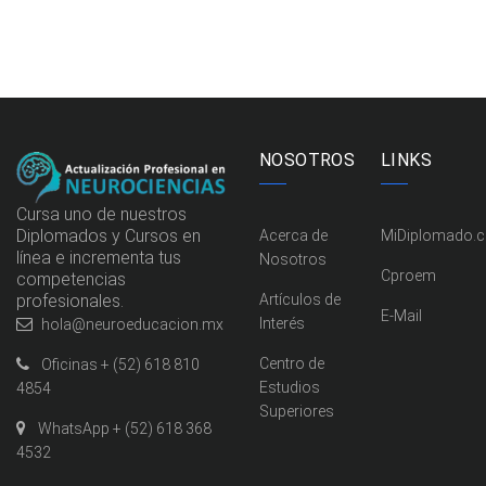
NOSOTROS
LINKS
Cursa uno de nuestros
Diplomados y Cursos en
Acerca de
MiDiplomado.
línea e incrementa tus
Nosotros
Cproem
competencias
profesionales.
Artículos de
E-Mail
Interés
hola@neuroeducacion.mx
Centro de
Oficinas + (52) 618 810
Estudios
4854
Superiores
WhatsApp + (52) 618 368
4532