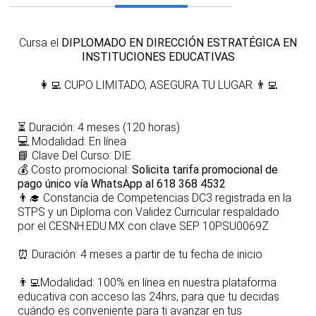
Cursa el
DIPLOMADO EN DIRECCIÓN ESTRATÉGICA EN
INSTITUCIONES EDUCATIVAS
👩‍💻
CUPO LIMITADO, ASEGURA TU LUGAR
👨‍💻
⏳
Duración: 4 meses (120 horas)
💻
Modalidad: En línea
📘
Clave Del Curso: DIE
💰
Costo promocional:
Solicita tarifa promocional de
pago único vía WhatsApp al 618 368 4532
👨‍🎓
Constancia de Competencias DC3 registrada en la
STPS y un Diploma con Validez Curricular respaldado
por el CESNH.EDU.MX con clave SEP 10PSU0069Z
⏰
Duración: 4 meses a partir de tu fecha de inicio
👨‍💻
Modalidad: 100% en línea en nuestra plataforma
educativa con acceso las 24hrs, para que tu decidas
cuándo es conveniente para ti avanzar en tus