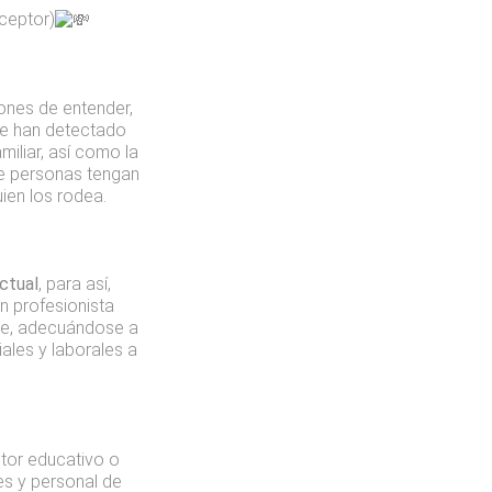
ceptor)
iones de entender,
se han detectado
iliar, así como la
de personas tengan
ien los rodea.
ctual
, para así,
n profesionista
nte, adecuándose a
ales y laborales a
ctor educativo o
es y personal de