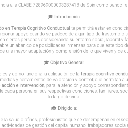
rencia a la CLABE 728969000003287418 de Spin como banco re
🎓 Introducción:
o en Terapia Cognitivo Conductual
te permitirá estar en condic
rcionar apoyo cuando se padece de algún tipo de trastorno o 
n ciertas personas considerando su entorno social, laboral y fam
abre un abanico de posibilidades inmensas para que este tipo 
d de una mayor adaptación y comprensión de lo que viven y de qu
🎓 Objetivo General:
e es y cómo funciona la aplicación de la
terapia
cognitivo condu
 medios y herramientas de valoración y control; que permitan a u
e acción e intervención
, para la atención y apoyo correspondie
e cada persona en sus respectivas condiciones, familiares, soci
lo largo de vida.
🎓 Dirigido a:
e la salud o afines, profesionistas que se desempeñan en el se
 actividades de gestión del capital humano, trabajadores social