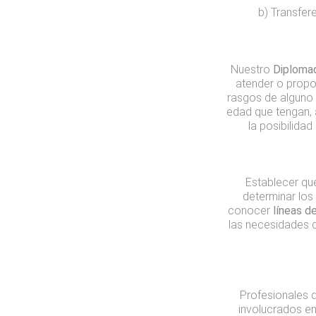
b) Transfe
Nuestro
Diplomad
atender o propo
rasgos de alguno e
edad que tengan, 
la posibilida
Establecer qu
determinar los
conocer
líneas d
las necesidades d
Profesionales d
involucrados en