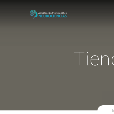
Tien
I