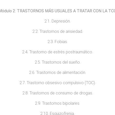
Módulo
2: TRASTORNOS
MÁS USUALES A TRATAR CON LA
TC
2.1. Depresión.
2.2. Trastornos de ansiedad.
2.3. Fobias.
2.4. Trastorno de estrés postraumático.
2.5. Trastornos del sueño.
2.6. Trastornos de alimentación.
2.7. Trastorno obsesivo compulsivo (TOC).
2.8. Trastornos de consumo de drogas.
2.9. Trastornos bipolares.
2.10. Esquizofrenia.