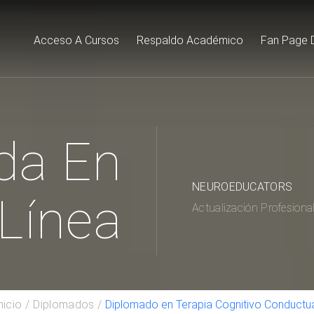
Acceso A Cursos
Respaldo Académico
Fan Page 
da En
NEUROEDUCATORS
Línea
Actualización Profesiona
nicio
Diplomados
Diplomado en Terapia Cognitivo Conductu