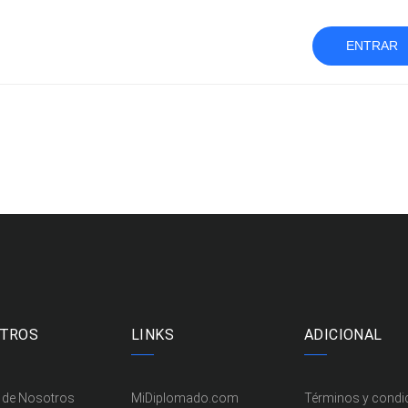
ENTRAR
TROS
LINKS
ADICIONAL
 de Nosotros
MiDiplomado.com
Términos y condi