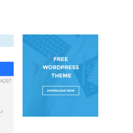
#4297
ur
e