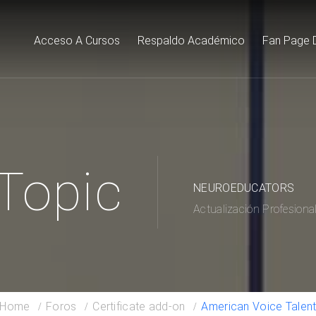
Acceso A Cursos
Respaldo Académico
Fan Page 
Topic
NEUROEDUCATORS
Actualización Profesiona
Home
Foros
Certificate add-on
American Voice Talen