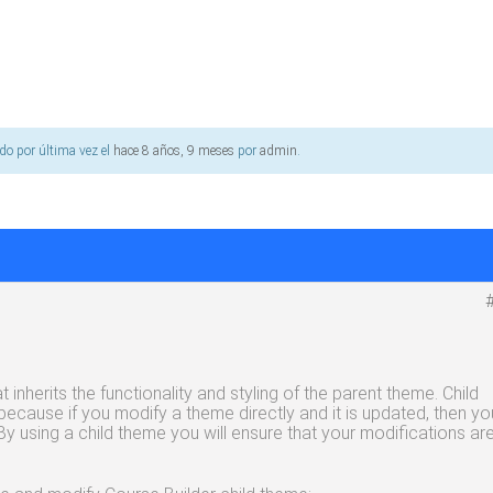
ado por última vez el
hace 8 años, 9 meses
por
admin
.
 inherits the functionality and styling of the parent theme. Child
ause if you modify a theme directly and it is updated, then yo
By using a child theme you will ensure that your modifications ar