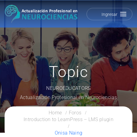
Ingresar
Topic
NEUROEDUCATORS
Actualización Profesional en Neurociencias
Home
Foros
Introduction to LearnPress – LMS plugin
Onisa Naing