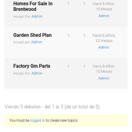
Homes For Sale In
1
1
Hace 8 Años,
Brentwood
10 Meses
Admin
Admin
Iniciado Por:
Garden Shed Plan
1
1
hace 8 años,
10 meses
Admin
Iniciado por:
Admin
Factory Gm Parts
1
1
Hace 8 Años,
10 Meses
Admin
Iniciado Por:
Admin
Viendo 5 debates - del 1 al 5 (de un total de 5)
You must be
logged in
to create new topics