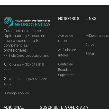
NOSOTROS
LINKS
Cursa uno de nuestros
Diplomados y Cursos en
Acerca de
MiDiplomado.
línea e incrementa tus
Nosotros
Cproem
competencias
profesionales.
Artículos de
E-Mail
Interés
hola@neuroeducacion.mx
Centro de
Oficinas + (52) 618 810
Estudios
4854
Superiores
WhatsApp + (52) 618 368
4532
Durango, México.
ADICIONAL
SUSCRÍBETE A OFERTAS Y