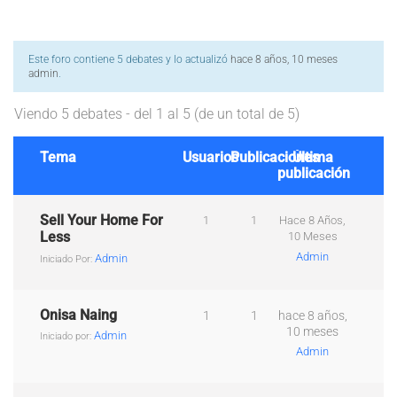
Este foro contiene 5 debates y lo actualizó
hace 8 años, 10 meses
admin
.
Viendo 5 debates - del 1 al 5 (de un total de 5)
Tema
Usuarios
Publicaciones
Última
publicación
Sell Your Home For
1
1
Hace 8 Años,
Less
10 Meses
Admin
Admin
Iniciado Por:
Onisa Naing
1
1
hace 8 años,
10 meses
Admin
Iniciado por:
Admin