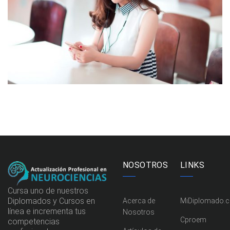
NOVUM INERMIS
Courses
,
Language
NOSOTROS
LINKS
Cursa uno de nuestros
Diplomados y Cursos en
Acerca de
MiDiplomado.
línea e incrementa tus
Nosotros
Cproem
competencias