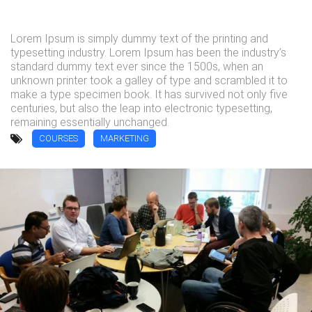
Lorem Ipsum is simply dummy text of the printing and
typesetting industry. Lorem Ipsum has been the industry’s
standard dummy text ever since the 1500s, when an
unknown printer took a galley of type and scrambled it to
make a type specimen book. It has survived not only five
centuries, but also the leap into electronic typesetting,
remaining essentially unchanged.
COURSES
MARKETING