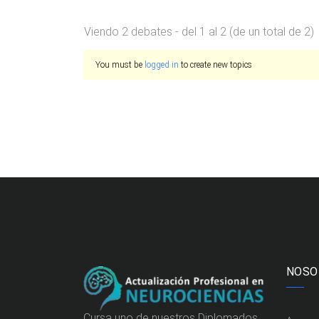
Viendo 2 debates - del 1 al 2 (de un total de 2)
You must be
logged in
to create new topics
NOSO
Cursa uno de nuestros Diplomados