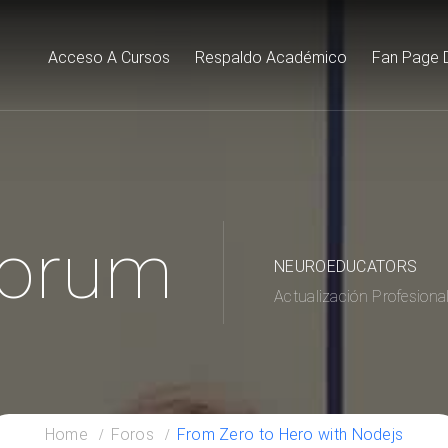
Acceso A Cursos
Respaldo Académico
Fan Page 
orum
NEUROEDUCATORS
Actualización Profesiona
Home
Foros
From Zero to Hero with Nodejs