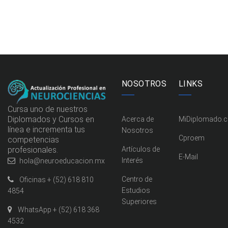
NOSOTROS
LINKS
Cursa uno de nuestros
Diplomados y Cursos en
Acerca de
MiDiplomado.
línea e incrementa tus
Nosotros
Cproem
competencias
profesionales.
Artículos de
E-Mail
Interés
hola@neuroeducacion.mx
Centro de
Oficinas + (52) 618 810
Estudios
4854
Superiores
WhatsApp + (52) 618 368
4532