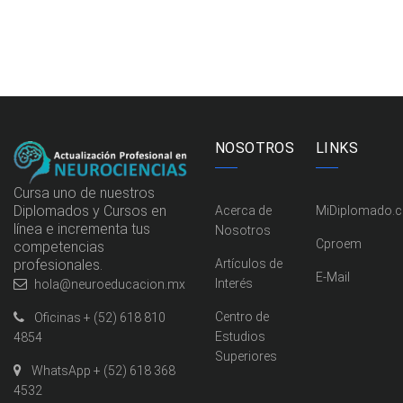
NOSOTROS
LINKS
Cursa uno de nuestros
Diplomados y Cursos en
Acerca de
MiDiplomado.
línea e incrementa tus
Nosotros
Cproem
competencias
profesionales.
Artículos de
E-Mail
Interés
hola@neuroeducacion.mx
Centro de
Oficinas + (52) 618 810
Estudios
4854
Superiores
WhatsApp + (52) 618 368
4532