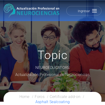
Ingresar
Topic
NEUROEDUCATORS
Actualización Profesional en Neurociencias
Home
Foros
Certificate add-on
Asphalt Sealcoating