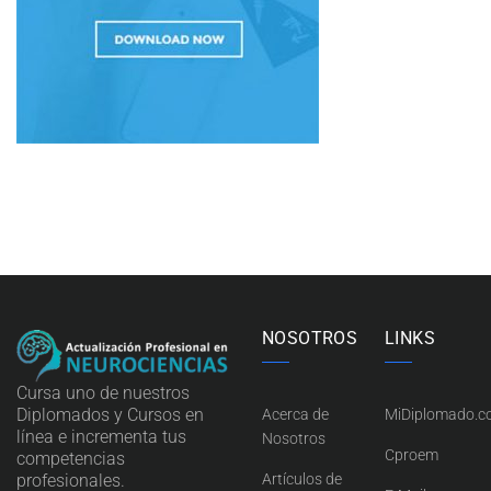
NOSOTROS
LINKS
Cursa uno de nuestros
Diplomados y Cursos en
Acerca de
MiDiplomado.
línea e incrementa tus
Nosotros
Cproem
competencias
profesionales.
Artículos de