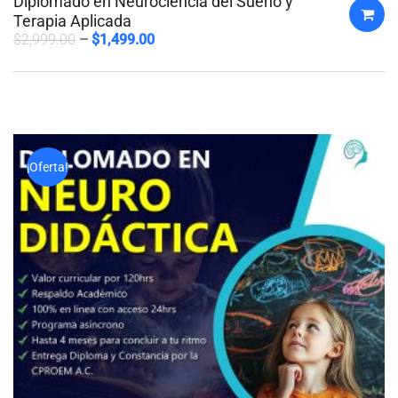
Diplomado en Neurociencia del Sueño y
Terapia Aplicada
$
2,999.00
$
1,499.00
¡Oferta!