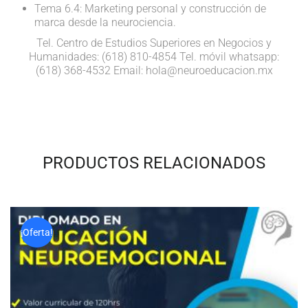
Tema 6.4: Marketing personal y construcción de
marca desde la neurociencia.
Tel. Centro de Estudios Superiores en Negocios y
Humanidades: (618) 810-4854
Tel. móvil whatsapp:
(618) 368-4532
Email: hola@neuroeducacion.mx
PRODUCTOS RELACIONADOS
¡Oferta!