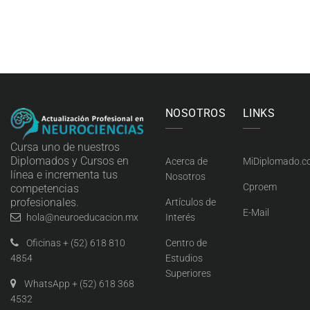
NOSOTROS
LINKS
Cursa uno de nuestros
Diplomados y Cursos en
Acerca de
MiDiplomado.
línea e incrementa tus
Nosotros
Cproem
competencias
profesionales.
Artículos de
E-Mail
Interés
hola@neuroeducacion.mx
Centro de
Oficinas + (52) 618 810
Estudios
4854
Superiores
WhatsApp + (52) 618 368
4532