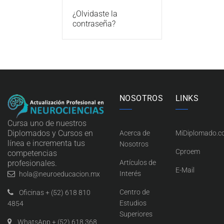
¿Olvidaste la
contraseña?
NOSOTROS
LINKS
Cursa uno de nuestros
Diplomados y Cursos en
Acerca de
MiDiplomado.
línea e incrementa tus
Nosotros
Cproem
competencias
profesionales.
Artículos de
E-Mail
Interés
hola@neuroeducacion.mx
Centro de
Oficinas + (52) 618 810
Estudios
4854
Superiores
WhatsApp + (52) 618 368