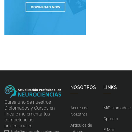
NOSOTROS
LINKS
Cursa uno de nuestros
Diplomados y Cursos en
Acerca de
MiDiplomado.
línea e incrementa tus
Nosotros
Cproem
competencias
profesionales.
Artículos de
E-Mail
Interés
hola@neuroeducacion.mx